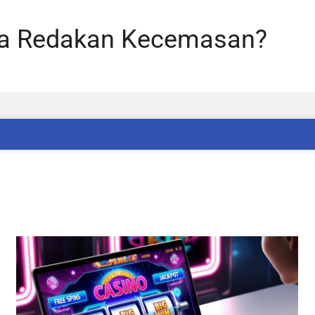
isa Redakan Kecemasan?