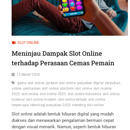
SLOT ONLINE
Meninjau Dampak Slot Online
terhadap Perasaan Cemas Pemain
12 Maret 2026
game slot online
jackpot slot online
perjudian digital
perjudian
online
permainan slot online
platform slot online
slot mobile
2025
slot online
slot online 2025
slot online Indonesia
slot online
milenial
slot online modern
slot online terbaik
slot online
terpercaya
teknologi perjudian 2025
trending slot online
Slot online adalah bentuk hiburan digital yang mudah
diakses dan menawarkan pengalaman bermain cepat
dengan visual menarik. Namun, seperti bentuk hiburan