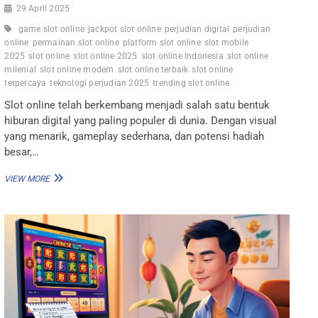
29 April 2025
game slot online
jackpot slot online
perjudian digital
perjudian
online
permainan slot online
platform slot online
slot mobile
2025
slot online
slot online 2025
slot online Indonesia
slot online
milenial
slot online modern
slot online terbaik
slot online
terpercaya
teknologi perjudian 2025
trending slot online
Slot online telah berkembang menjadi salah satu bentuk
hiburan digital yang paling populer di dunia. Dengan visual
yang menarik, gameplay sederhana, dan potensi hadiah
besar,…
KAJIAN
VIEW MORE
MENDALAM:
SLOT
ONLINE
DAN
DAMPAKNYA
PADA
KECEMASAN