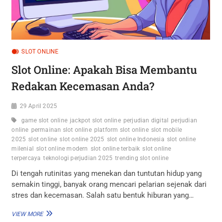
SLOT ONLINE
Slot Online: Apakah Bisa Membantu
Redakan Kecemasan Anda?
29 April 2025
game slot online
jackpot slot online
perjudian digital
perjudian
online
permainan slot online
platform slot online
slot mobile
2025
slot online
slot online 2025
slot online Indonesia
slot online
milenial
slot online modern
slot online terbaik
slot online
terpercaya
teknologi perjudian 2025
trending slot online
Di tengah rutinitas yang menekan dan tuntutan hidup yang
semakin tinggi, banyak orang mencari pelarian sejenak dari
stres dan kecemasan. Salah satu bentuk hiburan yang…
SLOT
VIEW MORE
ONLINE: