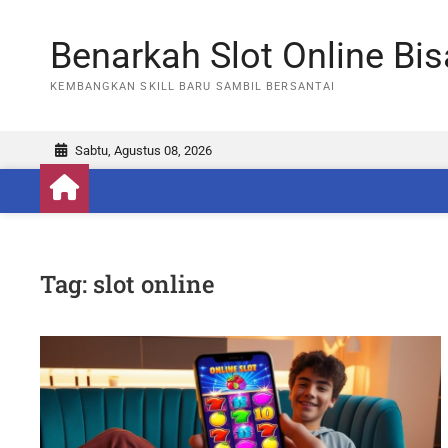
Skip
to
Benarkah Slot Online B
content
KEMBANGKAN SKILL BARU SAMBIL BERSANTAI
Sabtu, Agustus 08, 2026
Tag:
slot online