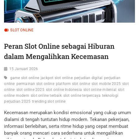
SLOT ONLINE
Peran Slot Online sebagai Hiburan
dalam Mengalihkan Kecemasan
15 Januari 2026
game slot online
jackpot slot online
perjudian digital
perjudian
online
permainan slot online
platform slot online
slot mobile 2025
slot
online
slot online 2025
slot online Indonesia
slot online milenial
slot
online modern
slot online terbaik
slot online terpercaya
teknologi
perjudian 2025
trending slot online
Kecemasan merupakan kondisi emosional yang cukup umum
dialami di tengah tuntutan hidup modern. Tekanan pekerjaan,
informasi berlebihan, serta ritme hidup yang cepat membuat
banyak orang mencari cara sederhana untuk mengalihkan