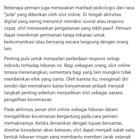
Beberapa pemain juga merasakan manfaat psikologis dari rasa
“jeda” yang diberikan oleh slot online. Di tengah aktivitas
digital yang sering menuntut interaksi sosial atau respons
cepat, slot menawarkan pengalaman yang lebih pasif. Pemain
dapat menikmati permainan tanpa tekanan untuk
berkomunikasi atau bersaing secara langsung dengan orang
lain.
Penting pula untuk menyadari perbedaan respons setiap
individu terhadap hiburan ini. Bagi sebagian orang, slot online
terasa menenangkan, sementara bagi yang lain mungkin tidak
memberikan efek yang sama. Oleh karena itu, mengenali diri
sendiri dan memahami batas kenyamanan pribadi menjadi
langkah penting sebelum menjadikan slot sebagai sarana
pengalihan kecemasan.
Pada akhirnya, peran slot online sebagai hiburan dalam
mengalihkan kecemasan bergantung pada cara pemain
memaknainya. Ketika dimainkan dengan tujuan bersantai,
disertai kesadaran akan batasan, slot dapat menjadi salah satu
bentuk hiburan ringan yang membantu memberi jarak sejenak