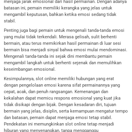
menjaga jarak emosional dari hasil permainan. Dengan adanya
batasan ini, pemain memiliki kerangka yang jelas untuk
mengambil keputusan, bahkan ketika emosi sedang tidak
stabil.
Penting juga bagi pemain untuk mengenali tanda-tanda emosi
yang mulai tidak terkendali. Merasa gelisah, sulit berhenti
bermain, atau terus memikirkan hasil permainan di luar sesi
bermain bisa menjadi sinyal bahwa emosi mulai mendominasi.
Mengenali tanda-tanda ini sejak dini membantu pemain
mengambil langkah untuk berhenti sejenak dan memulihkan
keseimbangan emosional.
Kesimpulannya, slot online memiliki hubungan yang erat
dengan pengelolaan emosi karena sifat permainannya yang
cepat, acak, dan penuh rangsangan. Kemenangan dan
kekalahan dapat memicu respons emosional yang kuat jika
tidak disikapi dengan bijak. Dengan kesadaran diri, tujuan
bermain yang jelas, disiplin, serta kemampuan mengatur tempo
dan batasan, pemain dapat menjaga emosi tetap stabil.
Pendekatan ini memungkinkan slot online tetap menjadi
hiburan yang menyenangkan, tanpa mengganggu