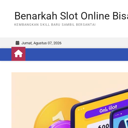
Skip
to
Benarkah Slot Online B
content
KEMBANGKAN SKILL BARU SAMBIL BERSANTAI
Jumat, Agustus 07, 2026