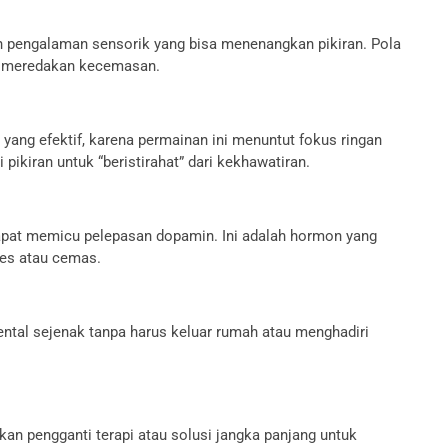
n pengalaman sensorik yang bisa menenangkan pikiran. Pola
tuk meredakan kecemasan.
 yang efektif, karena permainan ini menuntut fokus ringan
kiran untuk “beristirahat” dari kekhawatiran.
apat memicu pelepasan dopamin. Ini adalah hormon yang
res atau cemas.
ental sejenak tanpa harus keluar rumah atau menghadiri
n pengganti terapi atau solusi jangka panjang untuk