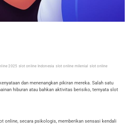
nline 2025
slot online Indonesia
slot online milenial
slot online
i kenyataan dan menenangkan pikiran mereka. Salah satu
nan hiburan atau bahkan aktivitas berisiko, ternyata slot
t online, secara psikologis, memberikan sensasi kendali