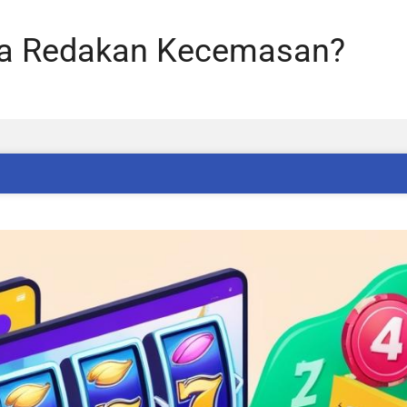
isa Redakan Kecemasan?