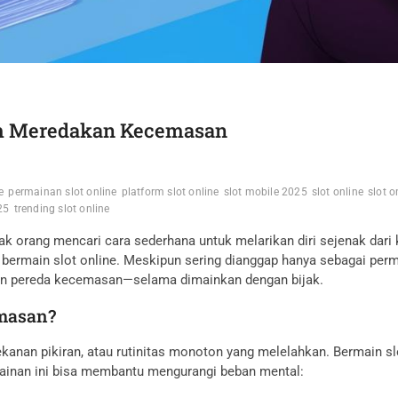
am Meredakan Kecemasan
e
permainan slot online
platform slot online
slot mobile 2025
slot online
slot o
25
trending slot online
ak orang mencari cara sederhana untuk melarikan diri sejenak dar
ermain slot online. Meskipun sering dianggap hanya sebagai permai
 dan pereda kecemasan—selama dimainkan dengan bijak.
emasan?
anan pikiran, atau rutinitas monoton yang melelahkan. Bermain slo
ainan ini bisa membantu mengurangi beban mental: