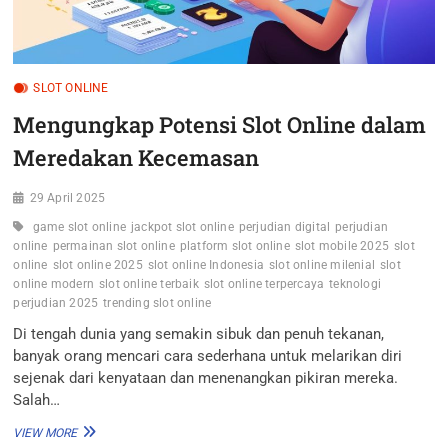
SLOT ONLINE
Mengungkap Potensi Slot Online dalam
Meredakan Kecemasan
29 April 2025
game slot online
jackpot slot online
perjudian digital
perjudian
online
permainan slot online
platform slot online
slot mobile 2025
slot
online
slot online 2025
slot online Indonesia
slot online milenial
slot
online modern
slot online terbaik
slot online terpercaya
teknologi
perjudian 2025
trending slot online
Di tengah dunia yang semakin sibuk dan penuh tekanan,
banyak orang mencari cara sederhana untuk melarikan diri
sejenak dari kenyataan dan menenangkan pikiran mereka.
Salah…
MENGUNGKAP
VIEW MORE
POTENSI