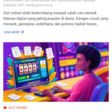
online modern
slot online terbaik
slot online terpercaya
teknologi
perjudian 2025
trending slot online
Slot online telah berkembang menjadi salah satu bentuk
hiburan digital yang paling populer di dunia. Dengan visual yang
menarik, gameplay sederhana, dan potensi hadiah besar,…
KAJIAN
VIEW MORE
MENDALAM:
SLOT
ONLINE
DAN
DAMPAKNYA
PADA
KECEMASAN
SLOT ONLINE