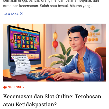
semakin tinggi, banyak orang mencari pelarian sejenak dari
stres dan kecemasan. Salah satu bentuk hiburan yang…
SLOT
VIEW MORE
ONLINE:
APAKAH
BISA
MEMBANTU
REDAKAN
KECEMASAN
ANDA?
SLOT ONLINE
Kecemasan dan Slot Online: Terobosan
atau Ketidakpastian?