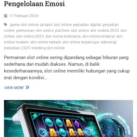
Pengelolaan Emosi
17 Februari 2026
game slot online
jackpot slot online
perjudian digital
perjudian
online
permainan slot online
platform slot online
slot mobile 2025
slot
online
slot online 2025
slot online Indonesia
slot online milenial
slot
online modern
slot online terbaik
slot online terpercaya
teknologi
perjudian 2025
trending slot online
Permainan slot online sering dipandang sebagai hiburan yang
sederhana dan mudah diakses. Namun, di balik
kesederhanaannya, slot online memiliki hubungan yang cukup
erat dengan kondisi…
SLOT
VIEW MORE
ONLINE
DAN
HUBUNGANNYA
DENGAN
PENGELOLAAN
EMOSI