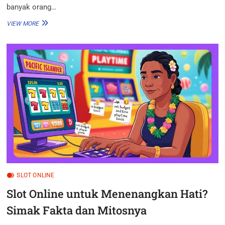
banyak orang…
PERAN
VIEW MORE
SLOT
ONLINE
SEBAGAI
HIBURAN
DALAM
MENGALIHKAN
KECEMASAN
SLOT ONLINE
Slot Online untuk Menenangkan Hati?
Simak Fakta dan Mitosnya