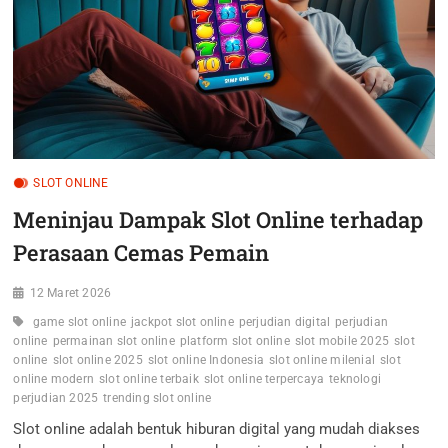
SLOT ONLINE
Meninjau Dampak Slot Online terhadap
Perasaan Cemas Pemain
12 Maret 2026
game slot online
jackpot slot online
perjudian digital
perjudian
online
permainan slot online
platform slot online
slot mobile 2025
slot
online
slot online 2025
slot online Indonesia
slot online milenial
slot
online modern
slot online terbaik
slot online terpercaya
teknologi
perjudian 2025
trending slot online
Slot online adalah bentuk hiburan digital yang mudah diakses