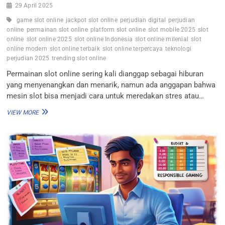
29 April 2025
game slot online
jackpot slot online
perjudian digital
perjudian
online
permainan slot online
platform slot online
slot mobile 2025
slot
online
slot online 2025
slot online Indonesia
slot online milenial
slot
online modern
slot online terbaik
slot online terpercaya
teknologi
perjudian 2025
trending slot online
Permainan slot online sering kali dianggap sebagai hiburan
yang menyenangkan dan menarik, namun ada anggapan bahwa
mesin slot bisa menjadi cara untuk meredakan stres atau…
SLOT
VIEW MORE
ONLINE
UNTUK
MENENANGKAN
HATI?
SIMAK
FAKTA
DAN
MITOSNYA