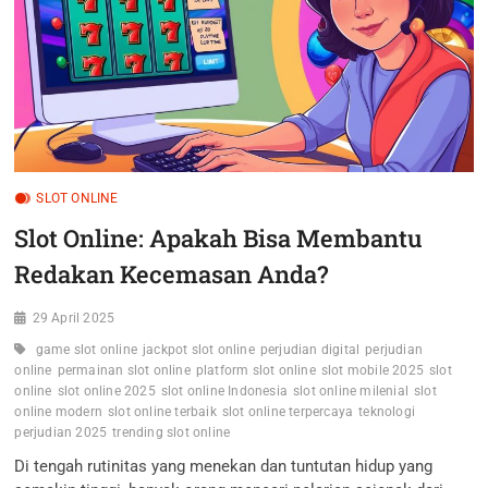
SLOT ONLINE
Slot Online: Apakah Bisa Membantu
Redakan Kecemasan Anda?
29 April 2025
game slot online
jackpot slot online
perjudian digital
perjudian
online
permainan slot online
platform slot online
slot mobile 2025
slot
online
slot online 2025
slot online Indonesia
slot online milenial
slot
online modern
slot online terbaik
slot online terpercaya
teknologi
perjudian 2025
trending slot online
Di tengah rutinitas yang menekan dan tuntutan hidup yang